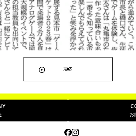
戻る
NY
C
社
お