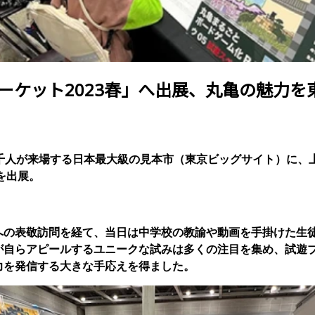
ーケット2023春」へ出展、丸亀の魅力を
千人が来場する日本最大級の見本市（東京ビッグサイト）に、上記
』を出展。
への表敬訪問を経て、当日は中学校の教諭や動画を手掛けた生
が自らアピールするユニークな試みは多くの注目を集め、試遊
力を発信する大きな手応えを得ました。