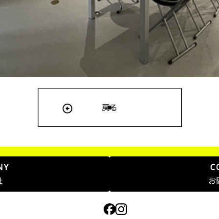
戻る
NY
C
社
お