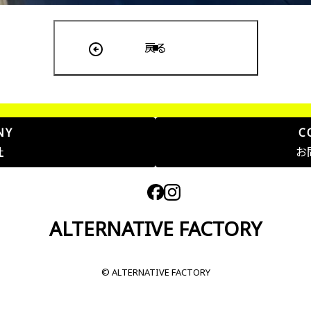
戻る
NY
C
社
お
ALTERNATIVE FACTORY
© ALTERNATIVE FACTORY