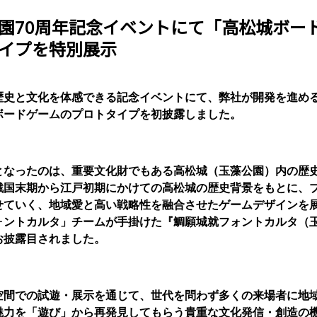
園70周年記念イベントにて「高松城ボー
イプを特別展示
歴史と文化を体感できる記念イベントにて、弊社が開発を進め
ボードゲームのプロトタイプを初披露しました。
となったのは、重要文化財でもある高松城（玉藻公園）内の歴
戦国末期から江戸初期にかけての高松城の歴史背景をもとに、
せていく、地域愛と高い戦略性を融合させたゲームデザインを
ォントカルタ」チームが手掛けた『鯛願城就フォントカルタ（
お披露目されました。
空間での試遊・展示を通じて、世代を問わず多くの来場者に地
魅力を「遊び」から再発見してもらう貴重な文化発信・創造の